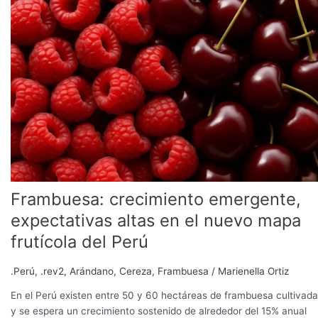
emergente,
expectativas
altas
en
el
nuevo
mapa
frutícola
del
Perú
Frambuesa: crecimiento emergente,
expectativas altas en el nuevo mapa
frutícola del Perú
.Perú
,
.rev2
,
Arándano
,
Cereza
,
Frambuesa
/
Marienella Ortiz
En el Perú existen entre 50 y 60 hectáreas de frambuesa cultivada
y se espera un crecimiento sostenido de alrededor del 15% anual