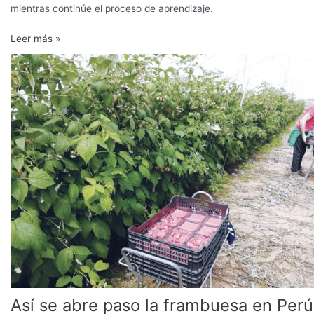
mientras continúe el proceso de aprendizaje.
Leer más »
Así
se
abre
paso
la
frambuesa
en
Perú
Así se abre paso la frambuesa en Perú