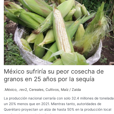
su
peor
cosecha
de
granos
en
25
años
por
la
sequía
México sufriría su peor cosecha de
granos en 25 años por la sequía
.México
,
.rev2
,
Cereales
,
Cultivos
,
Maíz
/
Zaida
La producción nacional cerraría con solo 32.4 millones de tonelada
un 20% menos que en 2021. Mientras tanto, autoridades de
Querétaro proyectan un alza de hasta 50% en la producción local