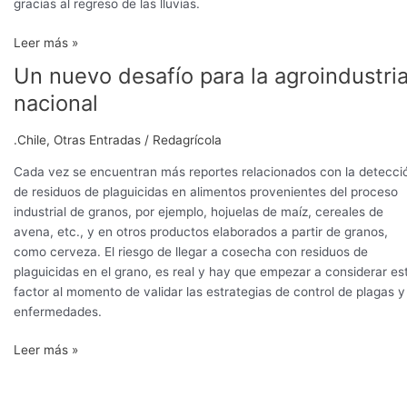
gracias al regreso de las lluvias.
Leer más »
Un nuevo desafío para la agroindustri
Un
nuevo
nacional
desafío
para
.Chile
,
Otras Entradas
/
Redagrícola
la
agroindustria
Cada vez se encuentran más reportes relacionados con la detecci
nacional
de residuos de plaguicidas en alimentos provenientes del proceso
industrial de granos, por ejemplo, hojuelas de maíz, cereales de
avena, etc., y en otros productos elaborados a partir de granos,
como cerveza. El riesgo de llegar a cosecha con residuos de
plaguicidas en el grano, es real y hay que empezar a considerar es
factor al momento de validar las estrategias de control de plagas y
enfermedades.
Leer más »