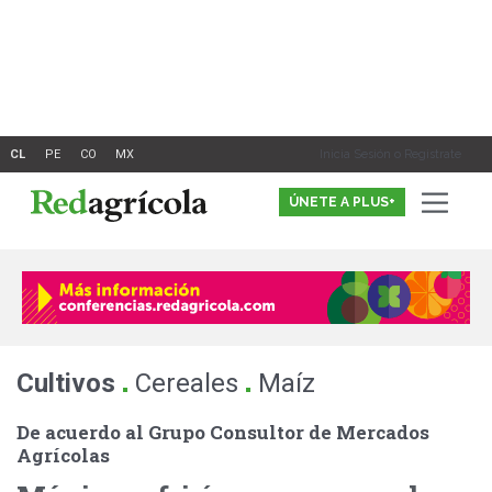
Ir
al
contenido
Inicia Sesión o Registrate
ÚNETE A PLUS+
.
.
Cultivos
Cereales
Maíz
De acuerdo al Grupo Consultor de Mercados
Agrícolas