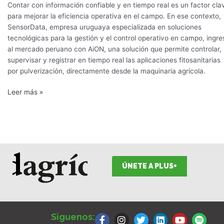
Contar con información confiable y en tiempo real es un factor cla
para mejorar la eficiencia operativa en el campo. En ese contexto,
SensorData, empresa uruguaya especializada en soluciones
tecnológicas para la gestión y el control operativo en campo, ingre
al mercado peruano con AiON, una solución que permite controlar,
supervisar y registrar en tiempo real las aplicaciones fitosanitarias
por pulverización, directamente desde la maquinaria agrícola.
Leer más »
ÚNETE A PLUS+
F
I
T
L
Y
S
a
n
w
i
o
p
Siguenos: