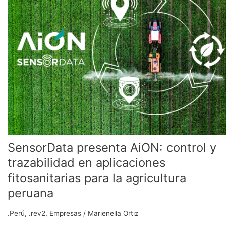
control
y
trazabilidad
en
aplicaciones
fitosanitarias
para
la
agricultura
peruana
SensorData presenta AiON: control y
trazabilidad en aplicaciones
fitosanitarias para la agricultura
peruana
.Perú
,
.rev2
,
Empresas
/
Marienella Ortiz