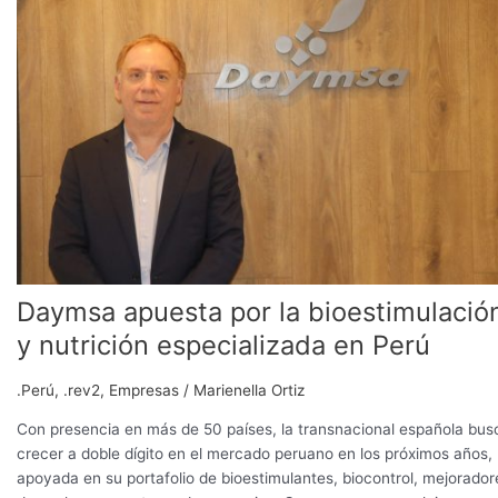
por
la
bioestimulación
y
nutrición
especializada
en
Perú
Daymsa apuesta por la bioestimulació
y nutrición especializada en Perú
.Perú
,
.rev2
,
Empresas
/
Marienella Ortiz
Con presencia en más de 50 países, la transnacional española bus
crecer a doble dígito en el mercado peruano en los próximos años,
apoyada en su portafolio de bioestimulantes, biocontrol, mejorador