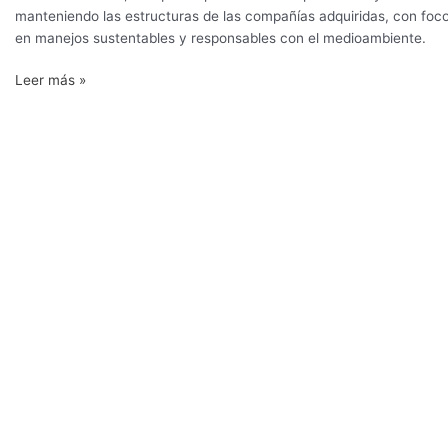
manteniendo las estructuras de las compañías adquiridas, con foc
en manejos sustentables y responsables con el medioambiente.
Leer más »
Californiana
Frutura
anuncia
acuerdo
para
adquirir
agrícola
chilena
Subsole