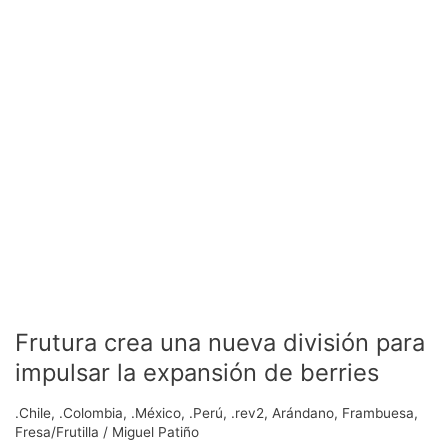
impulsar
la
expansión
de
berries
Frutura crea una nueva división para
impulsar la expansión de berries
.Chile
,
.Colombia
,
.México
,
.Perú
,
.rev2
,
Arándano
,
Frambuesa
,
Fresa/Frutilla
/
Miguel Patiño