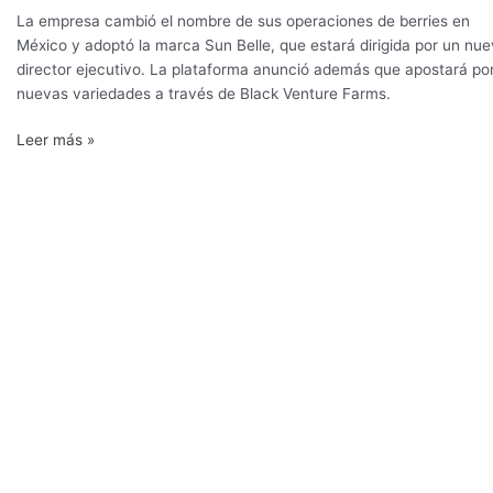
La empresa cambió el nombre de sus operaciones de berries en
México y adoptó la marca Sun Belle, que estará dirigida por un nu
director ejecutivo. La plataforma anunció además que apostará po
nuevas variedades a través de Black Venture Farms.
Leer más »
Los
planes
latinoamericanos
de
Frutura,
la
firma
que
compró
a
Agrícola
Don
Ricardo