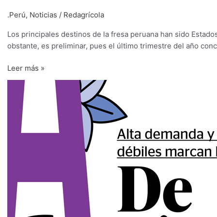
139
fresa
.Perú
,
Noticias
/
Redagrícola
millones
crecen
8%
Los principales destinos de la fresa peruana han sido Estado
en
obstante, es preliminar, pues el último trimestre del año con
volumen
y
Leer más »
1%
De
en
récord
valor
en
de
récord
enero
a
septiembre
del
2022