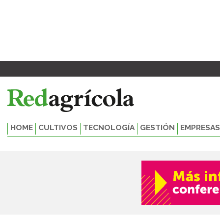
Ir
Paginación
al
de
contenido
entradas
HOME
CULTIVOS
TECNOLOGÍA
GESTIÓN
EMPRESAS