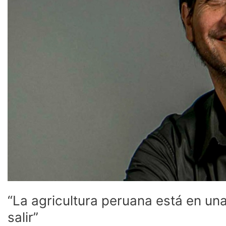
de
confort
de
la
que
hay
que
salir”
“La agricultura peruana está en un
salir”