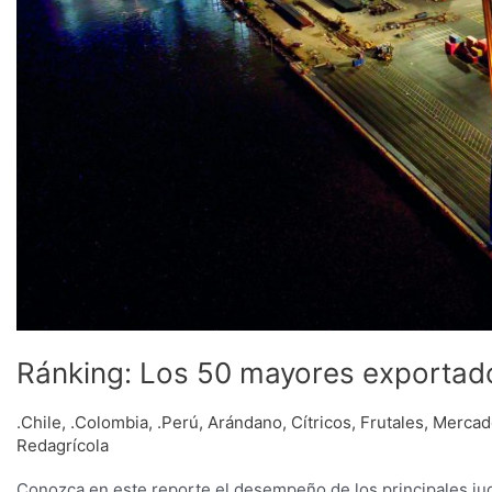
Ránking: Los 50 mayores exportado
.Chile
,
.Colombia
,
.Perú
,
Arándano
,
Cítricos
,
Frutales
,
Mercad
Redagrícola
Conozca en este reporte el desempeño de los principales jug