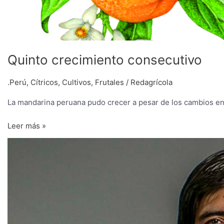
Quinto crecimiento consecutivo
.Perú
,
Cítricos
,
Cultivos
,
Frutales
/
Redagrícola
La mandarina peruana pudo crecer a pesar de los cambios en 
Leer más »
“La
agricultura
peruana
está
en
una
zona