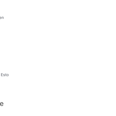
 en
 Esto
de