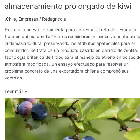
almacenamiento prolongado de kiwi
.Chile
,
Empresas
/
Redagrícola
Existe una nueva herramienta para enfrentar el reto de llevar una
fruta en óptima condición a los recibidores, ni excesivamente blan
ni demasiado dura, preservando los atributos apetecibles para el
consumidor. Se trata de un producto basado en paladio de zeolita,
tecnología británica de filtros para el manejo de etileno en bolsas d
atmósfera modificada. Un ensayo efectuado para resolver un
problema concreto de una exportadora chilena comprobó sus
ventajas.
Leer más »
Potencial
varietal
en
Chile
para
enfrentar