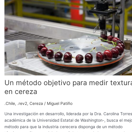
objetivo
para
medir
textura
en
cereza
Un método objetivo para medir textur
en cereza
.Chile
,
.rev2
,
Cereza
/
Miguel Patiño
Una investigación en desarrollo, liderada por la Dra. Carolina Torres
académica de la Universidad Estatal de Washington-, busca el mej
método para que la industria cerecera disponga de un método