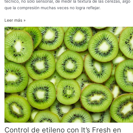
técnico, no sólo sensorial, de medir la textura de las cerezas, algo
que la compresión muchas veces no logra reflejar.
Leer más »
Control
de
etileno
con
It’s
Fresh
en
almacenamiento
prolongado
de
kiwi
Control de etileno con It’s Fresh en