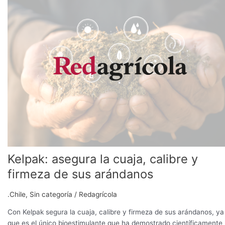
asegura
la
cuaja,
calibre
y
firmeza
de
sus
arándanos
Kelpak: asegura la cuaja, calibre y
firmeza de sus arándanos
.Chile
,
Sin categoría
/
Redagrícola
Con Kelpak segura la cuaja, calibre y firmeza de sus arándanos, ya
que es el único bioestimulante que ha demostrado científicamente