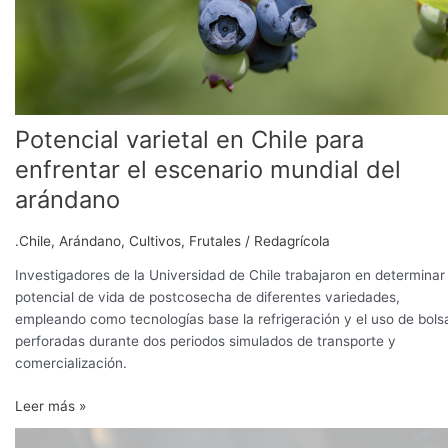
el
escenario
mundial
del
arándano
Potencial varietal en Chile para
enfrentar el escenario mundial del
arándano
.Chile
,
Arándano
,
Cultivos
,
Frutales
/
Redagrícola
Investigadores de la Universidad de Chile trabajaron en determinar 
potencial de vida de postcosecha de diferentes variedades,
empleando como tecnologías base la refrigeración y el uso de bols
perforadas durante dos periodos simulados de transporte y
comercialización.
Leer más »
Kelpak: