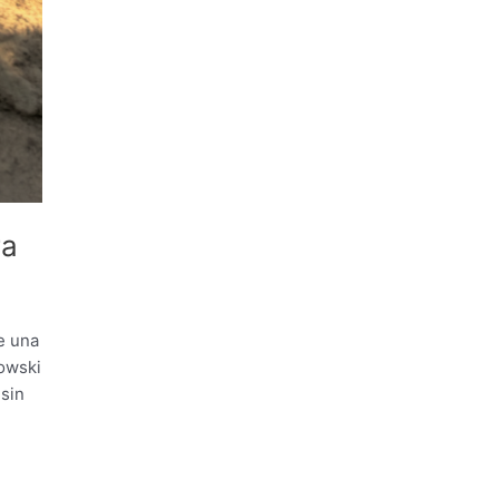
ra
re una
howski
 sin