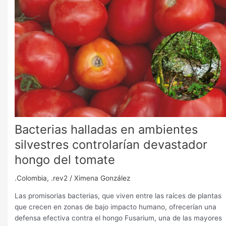
en
ambientes
silvestres
controlarían
devastador
hongo
del
tomate
Bacterias halladas en ambientes
silvestres controlarían devastador
hongo del tomate
.Colombia
,
.rev2
/
Ximena González
Las promisorias bacterias, que viven entre las raíces de plantas
que crecen en zonas de bajo impacto humano, ofrecerían una
defensa efectiva contra el hongo Fusarium, una de las mayores