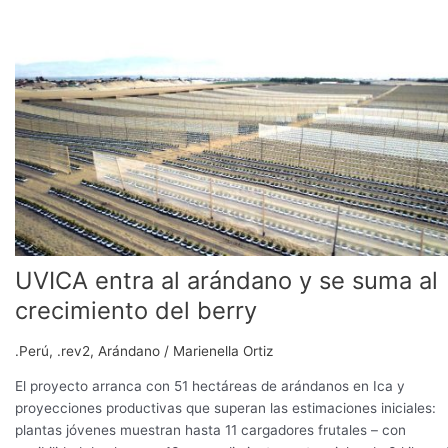
al
arándano
y
se
suma
al
crecimiento
del
berry
UVICA entra al arándano y se suma al
crecimiento del berry
.Perú
,
.rev2
,
Arándano
/
Marienella Ortiz
El proyecto arranca con 51 hectáreas de arándanos en Ica y
proyecciones productivas que superan las estimaciones iniciales:
plantas jóvenes muestran hasta 11 cargadores frutales – con