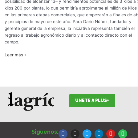
posibilidad de alcanzar 13– y rendimientos potenciales de 3 kilos a 
kilos 200 por planta, lo que permitiría aproximarse al millón de kilos
en las primeras etapas comerciales, que empezarán a finales de abr
y principios de mayo de este año. Para Darío Núñez, fundador y
gerente general de la empresa, la iniciativa representa también el
regreso al trabajo agronómico diario y al contacto directo con el
campo.
Leer más »
ÚNETE A PLUS+
F
I
T
L
Y
S
a
n
w
i
o
p
Siguenos:
c
s
i
n
u
o