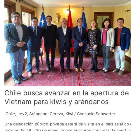
avanzar
en
la
apertura
de
Vietnam
para
kiwis
y
arándanos
Chile busca avanzar en la apertura de
Vietnam para kiwis y arándanos
.Chile
,
.rev2
,
Arándano
,
Cereza
,
Kiwi
/
Consuelo Schwerter
Una delegación público-privada estará de visita en el país asiático 
próximo 18, 19 y 20 de mayo, donde buscarán concretar la apertur