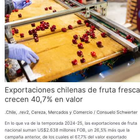
de
fruta
fresca
crecen
40,7%
en
valor
Exportaciones chilenas de fruta fresca
crecen 40,7% en valor
.Chile
,
.rev2
,
Cereza
,
Mercados y Comercio
/
Consuelo Schwerter
En lo que va de la temporada 2024-25, las exportaciones de fruta
nacional suman US$2.638 millones FOB, un 26,5% más que la
campaña anterior, de los cuales el 67,7% del valor exportado