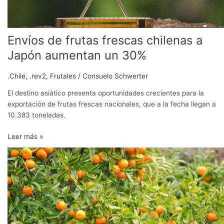
Envíos de frutas frescas chilenas a
Japón aumentan un 30%
.Chile
,
.rev2
,
Frutales
/
Consuelo Schwerter
El destino asiático presenta oportunidades crecientes para la
exportación de frutas frescas nacionales, que a la fecha llegan a
10.383 toneladas.
Leer más »
Envíos
de
cítricos
chilenos
registran
leve
baja