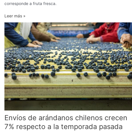
corresponde a fruta fresca.
Leer más »
Envíos
de
arándanos
chilenos
crecen
7%
respecto
a
la
temporada
pasada
Envíos de arándanos chilenos crecen
7% respecto a la temporada pasada