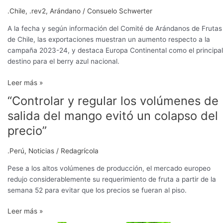
.Chile
,
.rev2
,
Arándano
/
Consuelo Schwerter
A la fecha y según información del Comité de Arándanos de Frutas
de Chile, las exportaciones muestran un aumento respecto a la
campaña 2023-24, y destaca Europa Continental como el principal
destino para el berry azul nacional.
Leer más »
“Controlar y regular los volúmenes de
“Controlar
y
salida del mango evitó un colapso del
regular
precio”
los
volúmenes
.Perú
,
Noticias
/
Redagrícola
de
salida
Pese a los altos volúmenes de producción, el mercado europeo
del
redujo considerablemente su requerimiento de fruta a partir de la
mango
semana 52 para evitar que los precios se fueran al piso.
evitó
un
Leer más »
colapso