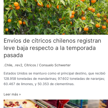
respecto
a
la
temporada
pasada
Envíos de cítricos chilenos registran
leve baja respecto a la temporada
pasada
.Chile
,
.rev2
,
Cítricos
/
Consuelo Schwerter
Estados Unidos se mantuvo como el principal destino, que recibió
128.958 toneladas de mandarinas; 97.602 toneladas de naranjas;
60.467 de limones, y 50.353 de clementinas.
Leer más »
Exportaciones
chilenas