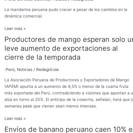
La mandarina peruana pudo crecer a pesar de los cambios en la
dinámica comercial.
Leer más »
Productores de mango esperan solo u
Productores
de
leve aumento de exportaciones al
mango
cierre de la temporada
esperan
solo
.Perú
,
Noticias
/
Redagrícola
un
leve
La Asociación Peruana de Productores y Exportadores de Mango
aumento
(APEM) apunta a un aumento de 8,5% o menor de la cuarta fruta
de
más exportada del Perú, contradiciendo a visiones que apuntan a 
exportaciones
alza en torno al 20%. El anticipo de la cosecha, señalan, hará que l
al
semanas peak que vienen sean menos intensas.
cierre
de
Leer más »
la
Envíos de banano peruano caen 10% 
Envíos
temporada