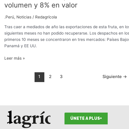
de
volumen y 8% en valor
banano
peruano
.Perú
,
Noticias
/
Redagrícola
caen
10%
Tras caer a mediados de año las exportaciones de esta fruta, en lo
en
siguientes meses no han podido recuperarse. Los despachos en lo
volumen
primeros 10 meses se concentraron en tres mercados: Países Bajo
y
Panamá y EE UU.
8%
Leer más »
en
valor
1
2
3
Siguiente
→
ÚNETE A PLUS+