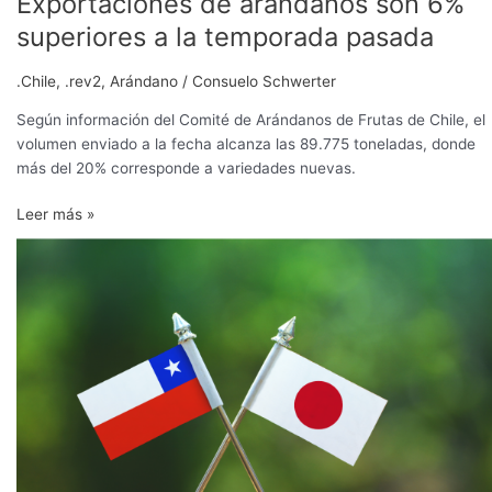
Exportaciones de arándanos son 6%
superiores a la temporada pasada
.Chile
,
.rev2
,
Arándano
/
Consuelo Schwerter
Según información del Comité de Arándanos de Frutas de Chile, el
volumen enviado a la fecha alcanza las 89.775 toneladas, donde
más del 20% corresponde a variedades nuevas.
Leer más »
Envíos
de
frutas
frescas
chilenas
a
Japón
aumentan
un
30%