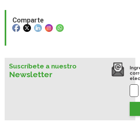
Comparte
Suscríbete a nuestro
Ingr
Newsletter
cor
elec