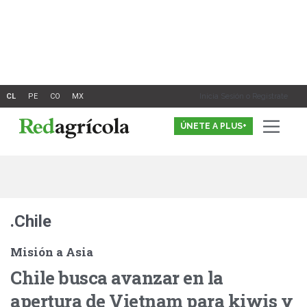
Ir
al
contenido
Inicia Sesión o Registrate
ÚNETE A PLUS+
.Chile
Misión a Asia
Chile busca avanzar en la
apertura de Vietnam para kiwis y