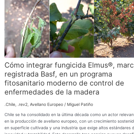
Elmus®,
marca
registrada
Basf,
en
un
programa
fitosanitario
moderno
de
Cómo integrar fungicida Elmus®, marc
control
registrada Basf, en un programa
de
fitosanitario moderno de control de
enfermedades
de
enfermedades de la madera
la
madera
.Chile
,
.rev2
,
Avellano Europeo
/
Miguel Patiño
Chile se ha consolidado en la última década como un actor relevan
en la producción de avellano europeo, con un crecimiento sosteni
en superficie cultivada y una industria que exige altos estándares 