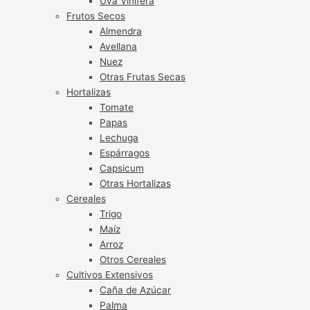
Uva Vinífera
Frutos Secos
Almendra
Avellana
Nuez
Otras Frutas Secas
Hortalizas
Tomate
Papas
Lechuga
Espárragos
Capsicum
Otras Hortalizas
Cereales
Trigo
Maíz
Arroz
Otros Cereales
Cultivos Extensivos
Caña de Azúcar
Palma