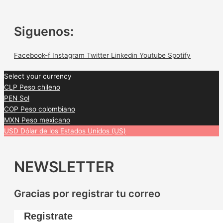
Siguenos:
Facebook-f
Instagram
Twitter
Linkedin
Youtube
Spotify
Select your currency
CLP
Peso chileno
PEN
Sol
COP
Peso colombiano
MXN
Peso mexicano
USD
Dólar de los Estados Unidos (US)
NEWSLETTER
Gracias por registrar tu correo
Registrate