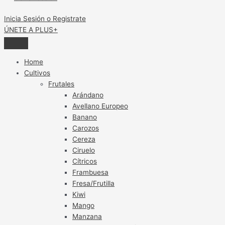
Cancún
Inicia Sesión o Registrate
ÚNETE A PLUS+
Home
Cultivos
Frutales
Arándano
Avellano Europeo
Banano
Carozos
Cereza
Ciruelo
Cítricos
Frambuesa
Fresa/Frutilla
Kiwi
Mango
Manzana