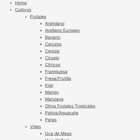
Home
Cultivos
Frutales
Arándano
Avellano Europeo
Banano
Carozos
Cereza
Ciruelo
Cítricos
Frambuesa
Fresa/Frutilla
Kiwi
Mango
Manzana
Otros Frutales Tropicales
Paltos/Aguacate
Peras
Vides
Uva de Mesa