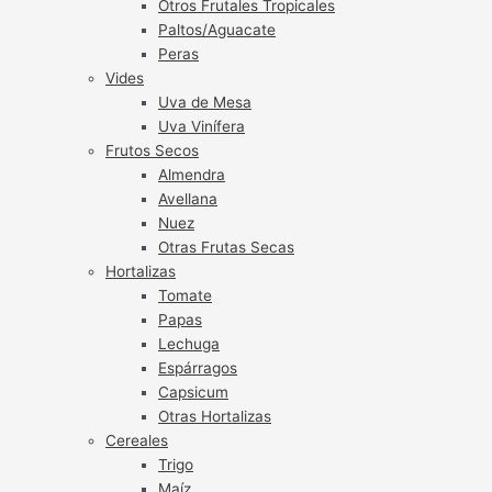
Otros Frutales Tropicales
Paltos/Aguacate
Peras
Vides
Uva de Mesa
Uva Vinífera
Frutos Secos
Almendra
Avellana
Nuez
Otras Frutas Secas
Hortalizas
Tomate
Papas
Lechuga
Espárragos
Capsicum
Otras Hortalizas
Cereales
Trigo
Maíz