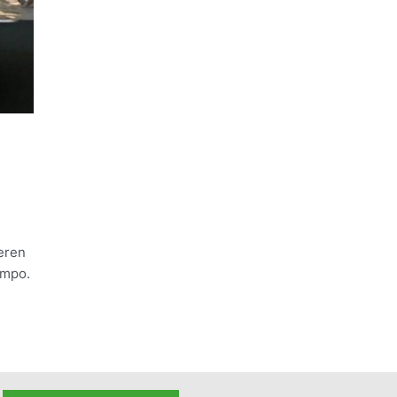
beren
ampo.