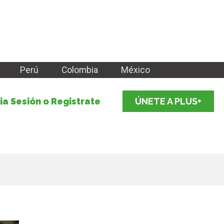
Perú
Colombia
México
cia Sesión o Registrate
ÚNETE A PLUS+