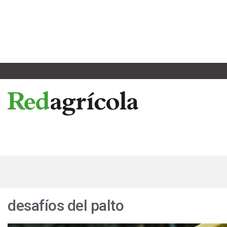
Ir
al
contenido
desafíos del palto