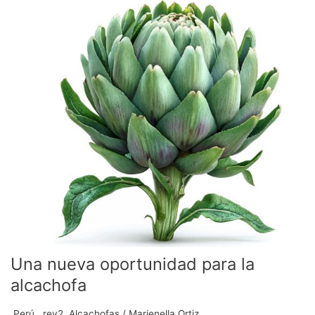
oportunidad
para
la
alcachofa
Una nueva oportunidad para la
alcachofa
.Perú
,
.rev2
,
Alcachofas
/
Marienella Ortiz