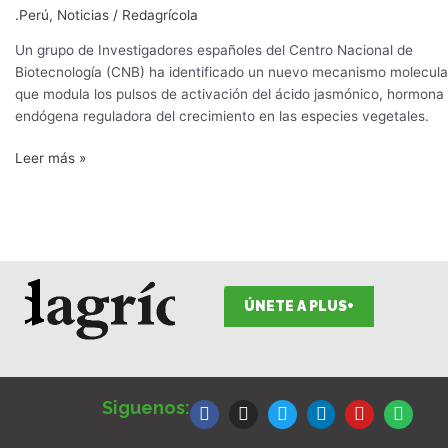
.Perú
,
Noticias
/
Redagrícola
Un grupo de Investigadores españoles del Centro Nacional de
Biotecnología (CNB) ha identificado un nuevo mecanismo molecula
que modula los pulsos de activación del ácido jasmónico, hormona
endógena reguladora del crecimiento en las especies vegetales.
Leer más »
ÚNETE A PLUS+
F
I
T
L
Y
S
a
n
w
i
o
p
Siguenos:
c
s
i
n
u
o
e
t
t
k
t
t