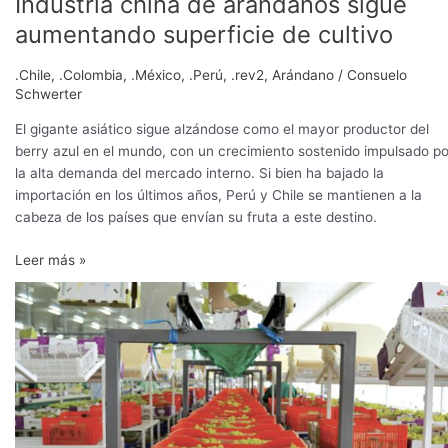
Industria china de arándanos sigue
aumentando superficie de cultivo
.Chile
,
.Colombia
,
.México
,
.Perú
,
.rev2
,
Arándano
/
Consuelo
Schwerter
El gigante asiático sigue alzándose como el mayor productor del
berry azul en el mundo, con un crecimiento sostenido impulsado po
la alta demanda del mercado interno. Si bien ha bajado la
importación en los últimos años, Perú y Chile se mantienen a la
cabeza de los países que envían su fruta a este destino.
Leer más »
Redoblar
esfuerzos
para
encontrar
nuevos
focos
de
crecimiento