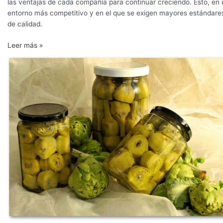
las ventajas de cada compañía para continuar creciendo. Esto, en 
entorno más competitivo y en el que se exigen mayores estándare
de calidad.
Leer más »
Las
exportaciones
de
alcachofa
procesada
vuelven
a
crecer