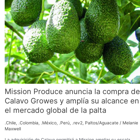
la
compra
de
Calavo
Growes
y
amplía
su
alcance
en
el
mercado
global
Mission Produce anuncia la compra de
de
la
Calavo Growes y amplía su alcance en
palta
el mercado global de la palta
.Chile
,
.Colombia
,
.México
,
.Perú
,
.rev2
,
Paltos/Aguacate
/
Melanie
Maxwell
La adquisición de Calavo permitirá a Mission ampliar su escala