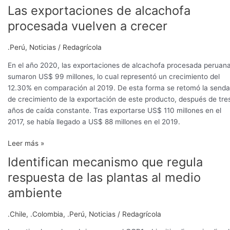
Las exportaciones de alcachofa
procesada vuelven a crecer
.Perú
,
Noticias
/
Redagrícola
En el año 2020, las exportaciones de alcachofa procesada peruan
sumaron US$ 99 millones, lo cual representó un crecimiento del
12.30% en comparación al 2019. De esta forma se retomó la senda
de crecimiento de la exportación de este producto, después de tre
años de caída constante. Tras exportarse US$ 110 millones en el
2017, se había llegado a US$ 88 millones en el 2019.
Leer más »
Identifican mecanismo que regula
Identifican
mecanismo
respuesta de las plantas al medio
que
ambiente
regula
respuesta
.Chile
,
.Colombia
,
.Perú
,
Noticias
/
Redagrícola
de
las