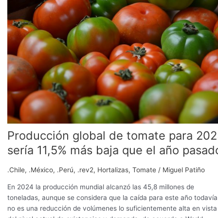
de
tomate
para
2025
sería
11,5%
más
baja
que
el
año
pasado
Producción global de tomate para 202
sería 11,5% más baja que el año pasad
.Chile
,
.México
,
.Perú
,
.rev2
,
Hortalizas
,
Tomate
/
Miguel Patiño
En 2024 la producción mundial alcanzó las 45,8 millones de
toneladas, aunque se considera que la caída para este año todavía
no es una reducción de volúmenes lo suficientemente alta en vista