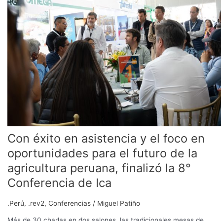
en
asistencia
y
el
foco
en
oportunidades
para
el
futuro
de
la
Con éxito en asistencia y el foco en
agricultura
peruana,
oportunidades para el futuro de la
finalizó
agricultura peruana, finalizó la 8°
la
8°
Conferencia de Ica
Conferencia
de
.Perú
,
.rev2
,
Conferencias
/
Miguel Patiño
Ica
Más de 30 charlas en dos salones, las tradicionales mesas de