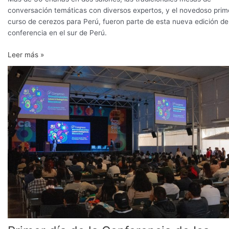
conversación temáticas con diversos expertos, y el novedoso prim
curso de cerezos para Perú, fueron parte de esta nueva edición de
conferencia en el sur de Perú.
Leer más »
Primer
día
de
la
Conferencia
de
Ica
aborda
los
desafíos
para
una
exitosa
producción