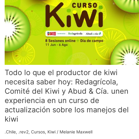
que
el
productor
de
kiwi
necesita
saber
hoy:
Redagrícola,
Comité
Todo lo que el productor de kiwi
del
Kiwi
necesita saber hoy: Redagrícola,
y
Comité del Kiwi y Abud & Cía. unen
Abud
experiencia en un curso de
&
Cía.
actualización sobre los manejos del
unen
kiwi
experiencia
en
.Chile
,
.rev2
,
Cursos
,
Kiwi
/
Melanie Maxwell
un