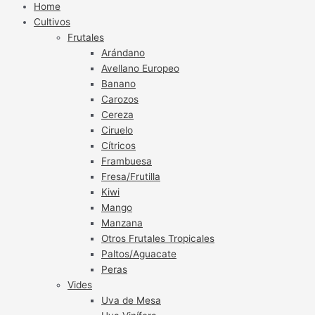
Home
Cultivos
Frutales
Arándano
Avellano Europeo
Banano
Carozos
Cereza
Ciruelo
Cítricos
Frambuesa
Fresa/Frutilla
Kiwi
Mango
Manzana
Otros Frutales Tropicales
Paltos/Aguacate
Peras
Vides
Uva de Mesa