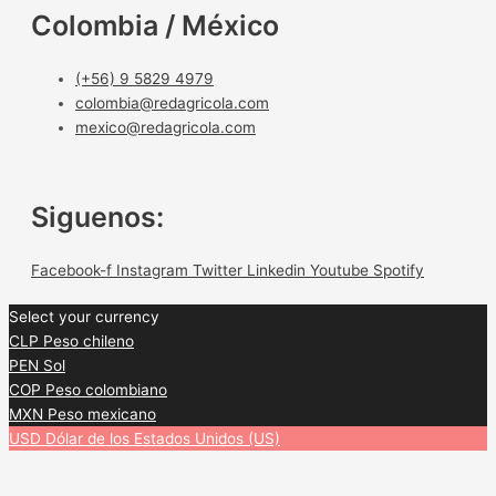
Colombia / México
(+56) 9 5829 4979
colombia@redagricola.com
mexico@redagricola.com
Siguenos:
Facebook-f
Instagram
Twitter
Linkedin
Youtube
Spotify
Select your currency
CLP
Peso chileno
PEN
Sol
COP
Peso colombiano
MXN
Peso mexicano
USD
Dólar de los Estados Unidos (US)