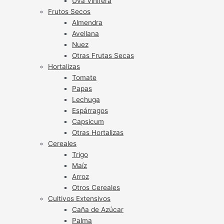
Uva Vinífera
Frutos Secos
Almendra
Avellana
Nuez
Otras Frutas Secas
Hortalizas
Tomate
Papas
Lechuga
Espárragos
Capsicum
Otras Hortalizas
Cereales
Trigo
Maíz
Arroz
Otros Cereales
Cultivos Extensivos
Caña de Azúcar
Palma