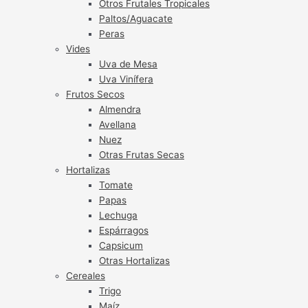
Otros Frutales Tropicales
Paltos/Aguacate
Peras
Vides
Uva de Mesa
Uva Vinífera
Frutos Secos
Almendra
Avellana
Nuez
Otras Frutas Secas
Hortalizas
Tomate
Papas
Lechuga
Espárragos
Capsicum
Otras Hortalizas
Cereales
Trigo
Maíz