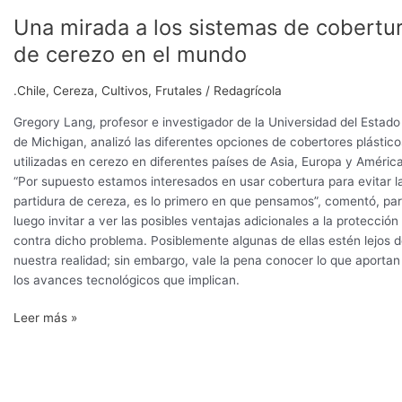
cerezo
Una mirada a los sistemas de cobertu
Una
mirada
de cerezo en el mundo
a
los
.Chile
,
Cereza
,
Cultivos
,
Frutales
/
Redagrícola
sistemas
de
Gregory Lang, profesor e investigador de la Universidad del Estado
cobertura
de Michigan, analizó las diferentes opciones de cobertores plástico
de
utilizadas en cerezo en diferentes países de Asia, Europa y América
cerezo
“Por supuesto estamos interesados en usar cobertura para evitar l
en
partidura de cereza, es lo primero en que pensamos”, comentó, pa
el
luego invitar a ver las posibles ventajas adicionales a la protección
mundo
contra dicho problema. Posiblemente algunas de ellas estén lejos 
nuestra realidad; sin embargo, vale la pena conocer lo que aportan
los avances tecnológicos que implican.
Leer más »