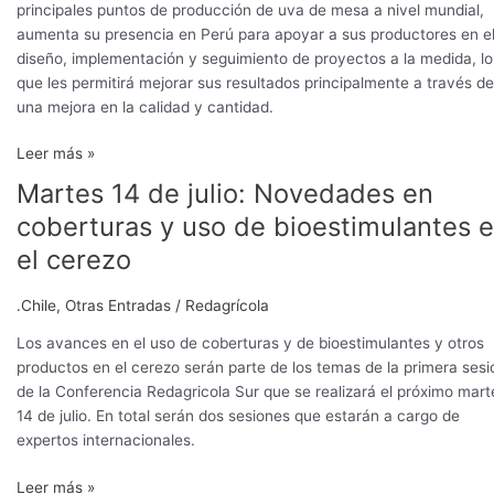
principales puntos de producción de uva de mesa a nivel mundial,
aumenta su presencia en Perú para apoyar a sus productores en e
diseño, implementación y seguimiento de proyectos a la medida, lo
que les permitirá mejorar sus resultados principalmente a través de
una mejora en la calidad y cantidad.
Leer más »
Martes 14 de julio: Novedades en
Martes
14
coberturas y uso de bioestimulantes 
de
el cerezo
julio:
Novedades
.Chile
,
Otras Entradas
/
Redagrícola
en
coberturas
Los avances en el uso de coberturas y de bioestimulantes y otros
y
productos en el cerezo serán parte de los temas de la primera sesi
uso
de la Conferencia Redagricola Sur que se realizará el próximo mart
de
14 de julio. En total serán dos sesiones que estarán a cargo de
bioestimulantes
expertos internacionales.
en
el
Leer más »