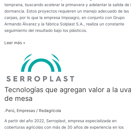
temprana, buscando acelerar la primavera y adelantar la salida de 
dormancia. Estos proyectos requieren un manejo adecuado de las
carpas, por lo que la empresa Impoagro, en conjunto con Grupo
Armando Álvarez y la fábrica Solplast S.A., realiza un constante
seguimiento del resultado bajo los plásticos.
Leer más »
Tecnologías
que
agregan
valor
a
la
Tecnologías que agregan valor a la uv
uva
de mesa
de
mesa
.Perú
,
Empresas
/
Redagrícola
A partir del año 2022, Serroplast, empresa especializada en
coberturas agrícolas con más de 30 años de experiencia en los