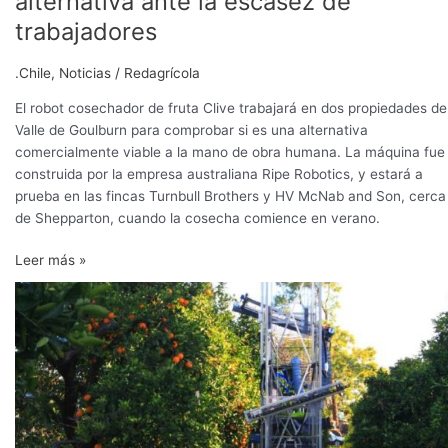
alternativa ante la escasez de
de
trabajadores
fruta,
una
.Chile
,
Noticias
/
Redagrícola
alternativa
ante
El robot cosechador de fruta Clive trabajará en dos propiedades de
la
Valle de Goulburn para comprobar si es una alternativa
escasez
comercialmente viable a la mano de obra humana. La máquina fue
de
construida por la empresa australiana Ripe Robotics, y estará a
trabajadores
prueba en las fincas Turnbull Brothers y HV McNab and Son, cerca
de Shepparton, cuando la cosecha comience en verano.
Leer más »
Robot
cosechador
de
fruta,
alternativa
ante
la
escasez