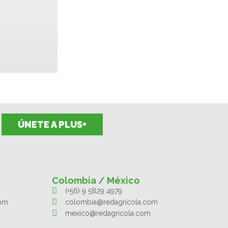
ÚNETE A PLUS+
Colombia / México
(+56) 9 5829 4979
com
colombia@redagricola.com
mexico@redagricola.com