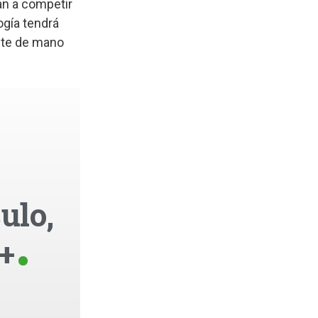
an a competir
ogía tendrá
ste de mano
ulo,
+