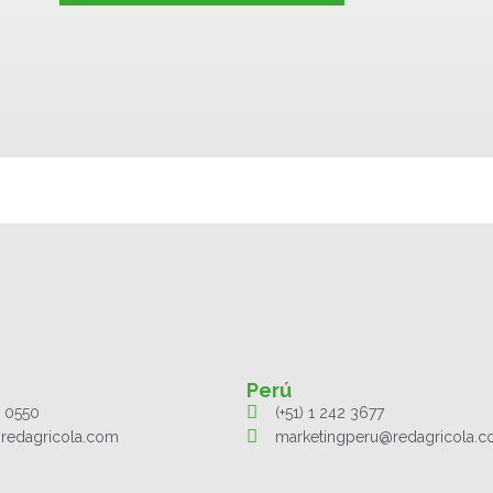
Perú
1 0550
(+51) 1 242 3677
redagricola.com
marketingperu@redagricola.