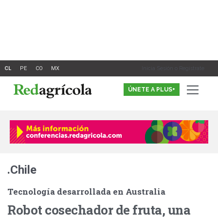
Ir
al
contenido
Inicia Sesión o Registrate
ÚNETE A PLUS+
.Chile
Tecnología desarrollada en Australia
Robot cosechador de fruta, una