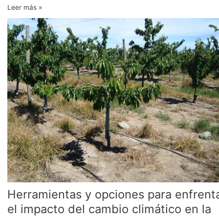
Leer más »
Herramientas
y
opciones
para
enfrentar
el
impacto
del
cambio
climático
en
la
agricultura
Herramientas y opciones para enfrent
el impacto del cambio climático en la