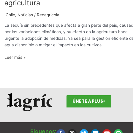
agricultura
.Chile
,
Noticias
/
Redagrícola
La sequía sin precedentes que afecta a gran parte del país, causa
por las variaciones climáticas, y su efecto en la agricultura hace
urgente la adopción de medidas. Ya sea para la gestión eficiente de
agua disponible o mitigar el impacto en los cultivos.
Leer más »
ÚNETE A PLUS+
F
I
T
L
Y
S
a
n
w
i
o
p
Siguenos: