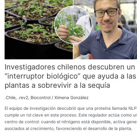
descubren
un
“interruptor
biológico”
que
ayuda
a
las
plantas
a
Investigadores chilenos descubren un
sobrevivir
“interruptor biológico” que ayuda a las
a
plantas a sobrevivir a la sequía
la
sequía
.Chile
,
.rev2
,
Biocontrol
/
Ximena González
El equipo de investigación descubrió que una proteína llamada NL
cumple un rol clave en este proceso. Este regulador actúa como u
centro de control: cuando el nitrógeno está disponible, activa gene
asociados al crecimiento, favoreciendo el desarrollo de la planta.