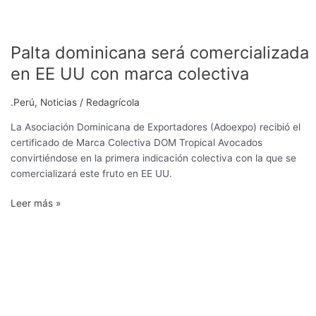
Palta dominicana será comercializada
en EE UU con marca colectiva
.Perú
,
Noticias
/
Redagrícola
La Asociación Dominicana de Exportadores (Adoexpo) recibió el
certificado de Marca Colectiva DOM Tropical Avocados
convirtiéndose en la primera indicación colectiva con la que se
comercializará este fruto en EE UU.
Leer más »
Producción
orgánica
bajo
la
lupa