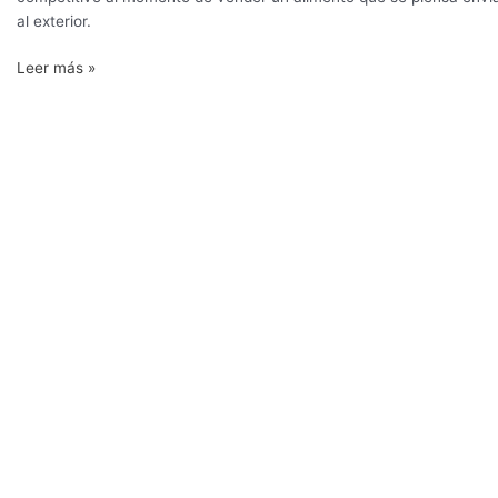
al exterior.
Leer más »
“Rainforest
nos
permite
diferenciarnos
y
demostrar
que
somos
sustentables”