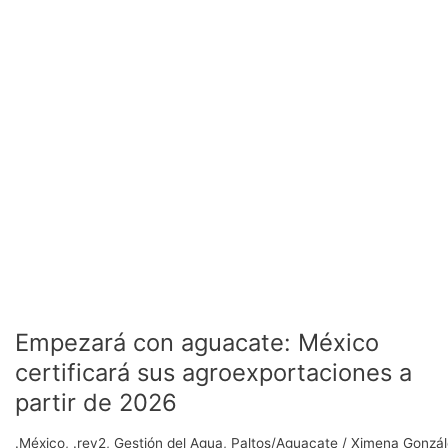
agroexportaciones
a
partir
de
2026
Empezará con aguacate: México
certificará sus agroexportaciones a
partir de 2026
.México
,
.rev2
,
Gestión del Agua
,
Paltos/Aguacate
/
Ximena Gonzál