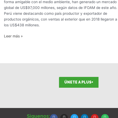
forma amigable con el medio ambiente, han generado un mercado
global de US$97,000 millones, según datos de IFOAM de este año.
Perú viene destacando como país productor y exportador de
productos orgánicos, con ventas al exterior que en 2018 llegaron a
los US$438 millones.
Leer más »
ÚNETE A PLUS+
F
I
T
L
Y
S
a
n
w
i
o
p
Siguenos: