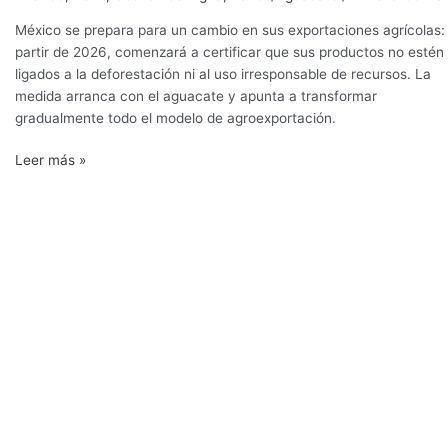
México se prepara para un cambio en sus exportaciones agrícolas:
partir de 2026, comenzará a certificar que sus productos no estén
ligados a la deforestación ni al uso irresponsable de recursos. La
medida arranca con el aguacate y apunta a transformar
gradualmente todo el modelo de agroexportación.
Leer más »
Tendencias
claves
que
redefinen
la
industria
de
alimentos