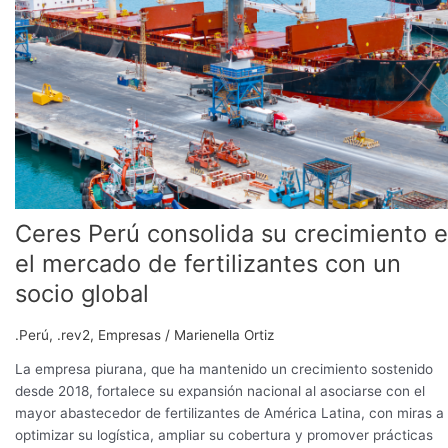
consolida
su
crecimiento
en
el
mercado
de
fertilizantes
con
un
Ceres Perú consolida su crecimiento 
socio
global
el mercado de fertilizantes con un
socio global
.Perú
,
.rev2
,
Empresas
/
Marienella Ortiz
La empresa piurana, que ha mantenido un crecimiento sostenido
desde 2018, fortalece su expansión nacional al asociarse con el
mayor abastecedor de fertilizantes de América Latina, con miras a
optimizar su logística, ampliar su cobertura y promover prácticas