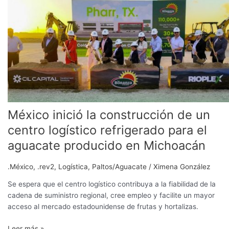
la
construcción
de
un
centro
logístico
refrigerado
para
el
aguacate
México inició la construcción de un
producido
centro logístico refrigerado para el
en
Michoacán
aguacate producido en Michoacán
.México
,
.rev2
,
Logística
,
Paltos/Aguacate
/
Ximena González
Se espera que el centro logístico contribuya a la fiabilidad de la
cadena de suministro regional, cree empleo y facilite un mayor
acceso al mercado estadounidense de frutas y hortalizas.
Leer más »