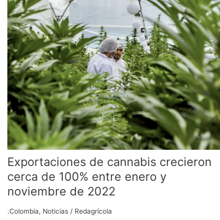
de
cannabis
crecieron
cerca
de
100%
entre
enero
y
noviembre
de
2022
Exportaciones de cannabis crecieron
cerca de 100% entre enero y
noviembre de 2022
.Colombia
,
Noticias
/
Redagrícola