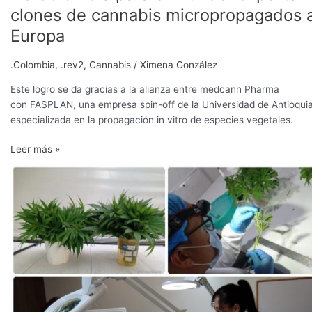
clones de cannabis micropropagados 
Europa
.Colombia
,
.rev2
,
Cannabis
/
Ximena González
Este logro se da gracias a la alianza entre medcann Pharma
con FASPLAN, una empresa spin-off de la Universidad de Antioqui
especializada en la propagación in vitro de especies vegetales.
Leer más »
Colombia
logra
la
primera
exportación
de
material
vegetal
de
propagación