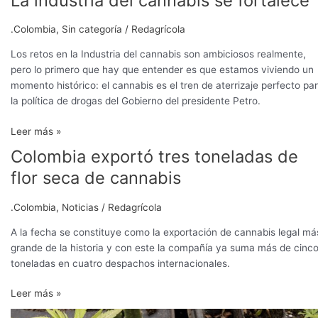
La industria del cannabis se fortalece
.Colombia
,
Sin categoría
/
Redagrícola
Los retos en la Industria del cannabis son ambiciosos realmente,
pero lo primero que hay que entender es que estamos viviendo un
momento histórico: el cannabis es el tren de aterrizaje perfecto pa
la política de drogas del Gobierno del presidente Petro.
Leer más »
Colombia exportó tres toneladas de
Colombia
exportó
flor seca de cannabis
tres
toneladas
.Colombia
,
Noticias
/
Redagrícola
de
flor
A la fecha se constituye como la exportación de cannabis legal má
seca
grande de la historia y con este la compañía ya suma más de cinc
de
toneladas en cuatro despachos internacionales.
cannabis
Leer más »
Revierten