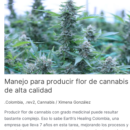
producir
flor
de
cannabis
de
alta
calidad
Manejo para producir flor de cannabis
de alta calidad
.Colombia
,
.rev2
,
Cannabis
/
Ximena González
Producir flor de cannabis con grado medicinal puede resultar
bastante complejo. Eso lo sabe Earth’s Healing Colombia, una
empresa que lleva 7 años en esta tarea, mejorando los procesos y 