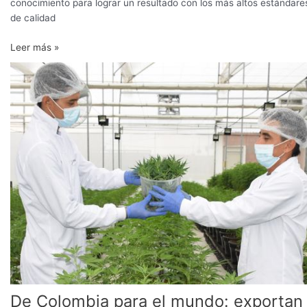
conocimiento para lograr un resultado con los más altos estándare
de calidad
Leer más »
De
Colombia
para
el
mundo:
exportan
clones
de
cannabis
micropropagados
a
Europa
De Colombia para el mundo: exportan