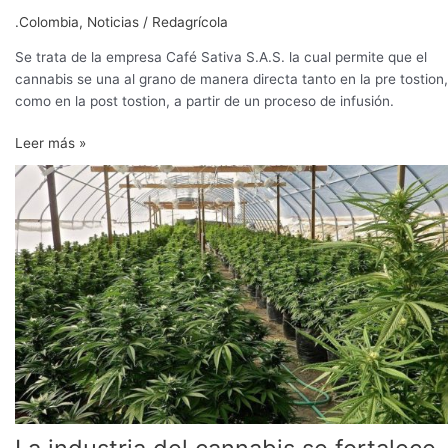
.Colombia
,
Noticias
/
Redagrícola
Se trata de la empresa Café Sativa S.A.S. la cual permite que el
cannabis se una al grano de manera directa tanto en la pre tostion,
como en la post tostion, a partir de un proceso de infusión.
Leer más »
La
industria
del
cannabis
se
fortalece