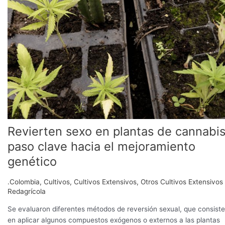
sexo
en
plantas
de
cannabis,
paso
clave
hacia
el
mejoramiento
genético
Revierten sexo en plantas de cannabis
paso clave hacia el mejoramiento
genético
.Colombia
,
Cultivos
,
Cultivos Extensivos
,
Otros Cultivos Extensivos
Redagrícola
Se evaluaron diferentes métodos de reversión sexual, que consist
en aplicar algunos compuestos exógenos o externos a las plantas