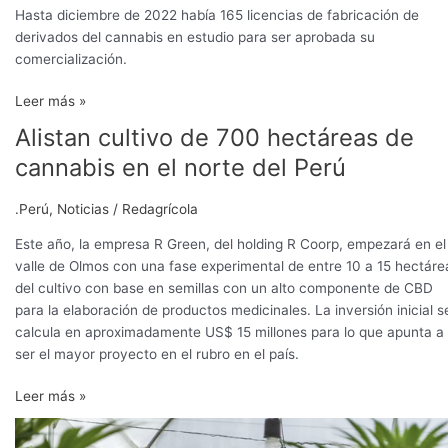
Hasta diciembre de 2022 había 165 licencias de fabricación de
derivados del cannabis en estudio para ser aprobada su
comercialización.
Leer más »
Alistan cultivo de 700 hectáreas de
Alistan
cultivo
cannabis en el norte del Perú
de
700
.Perú
,
Noticias
/
Redagrícola
hectáreas
de
Este año, la empresa R Green, del holding R Coorp, empezará en el
cannabis
valle de Olmos con una fase experimental de entre 10 a 15 hectáre
en
del cultivo con base en semillas con un alto componente de CBD
el
para la elaboración de productos medicinales. La inversión inicial s
norte
calcula en aproximadamente US$ 15 millones para lo que apunta a
del
ser el mayor proyecto en el rubro en el país.
Perú
Leer más »
Exportaciones