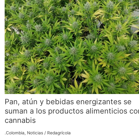
y
bebidas
energizantes
se
suman
a
los
productos
alimenticios
con
cannabis
Pan, atún y bebidas energizantes se
suman a los productos alimenticios co
cannabis
.Colombia
,
Noticias
/
Redagrícola