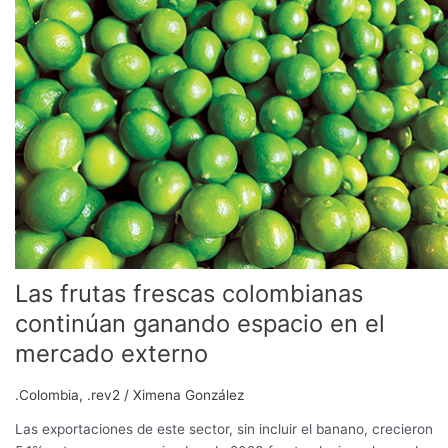
frescas
colombianas
continúan
ganando
espacio
en
el
mercado
externo
Las frutas frescas colombianas
continúan ganando espacio en el
mercado externo
.Colombia
,
.rev2
/
Ximena González
Las exportaciones de este sector, sin incluir el banano, crecieron