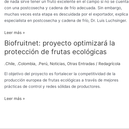
de nada sirve tener un fruto excelente en el campo si no se cuenta
con una postcosecha y cadena de frío adecuada. Sin embargo,
muchas veces esta etapa es descuidada por el exportador, explica 
especialista en postcosecha y cadena de frío, Dr. Luis Luchsinger.
Leer más »
Biofruitnet: proyecto optimizará la
Biofruitnet:
proyecto
protección de frutas ecológicas
optimizará
la
.Chile
,
.Colombia
,
.Perú
,
Noticias
,
Otras Entradas
/
Redagrícola
protección
de
El objetivo del proyecto es fortalecer la competitividad de la
frutas
producción europea de frutas ecológicas a través de mejores
ecológicas
prácticas de control y redes sólidas de productores.
Leer más »