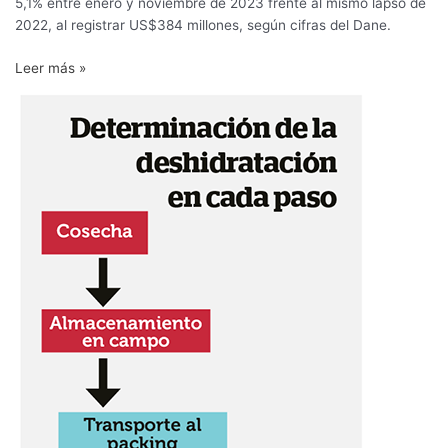
5,1% entre enero y noviembre de 2023 frente al mismo lapso de
2022, al registrar US$384 millones, según cifras del Dane.
Leer más »
Impacto
de
la
postcosecha
en
la
calidad
de
frutas
de
exportación