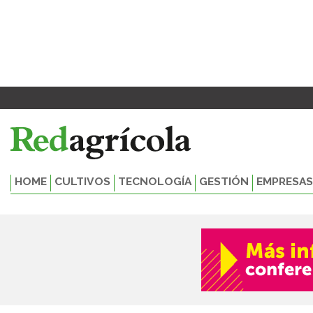
Ir
Paginación
al
de
contenido
entradas
HOME
CULTIVOS
TECNOLOGÍA
GESTIÓN
EMPRESAS