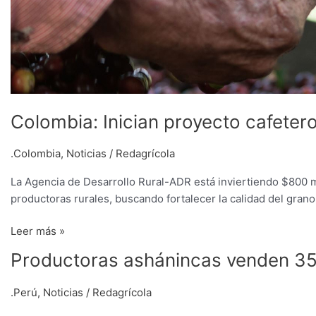
Colombia: Inician proyecto cafeter
.Colombia
,
Noticias
/
Redagrícola
La Agencia de Desarrollo Rural-ADR está inviertiendo $800 m
productoras rurales, buscando fortalecer la calidad del gran
Leer más »
Productoras
Productoras ashánincas venden 350
ashánincas
venden
.Perú
,
Noticias
/
Redagrícola
350