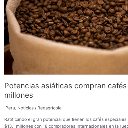
especiales
peruanos
por
más
de
U$13
millones
Potencias asiáticas compran café
millones
.Perú
,
Noticias
/
Redagrícola
Ratificando el gran potencial que tienen los cafés especiale
$13.1 millones con 18 compradores internacionales en la rued