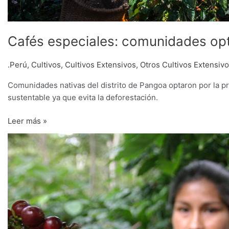
Cafés especiales: comunidades opt
.Perú
,
Cultivos
,
Cultivos Extensivos
,
Otros Cultivos Extensiv
Comunidades nativas del distrito de Pangoa optaron por la pr
sustentable ya que evita la deforestación.
Leer más »
Cafés
especiales:
se
generó
compromisos
de
negocios
por