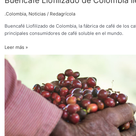
Buencafé Liofilizado de Colombia ll
.Colombia
,
Noticias
/
Redagrícola
Buencafé Liofilizado de Colombia, la fábrica de café de los caf
principales consumidores de café soluble en el mundo.
Leer más »
Colombia:
Inician
proyecto
cafetero
para
154
mujeres
productoras
rurales