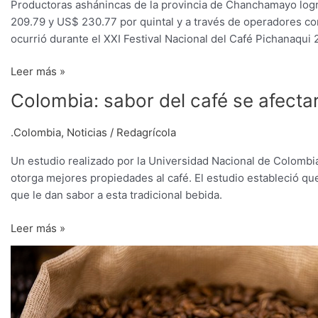
Productoras ashánincas de la provincia de Chanchamayo logr
kilos
209.79 y US$ 230.77 por quintal y a través de operadores co
de
ocurrió durante el XXI Festival Nacional del Café Pichanaqui 
cafés
especiales
Leer más »
Colombia:
Colombia: sabor del café se afectar
sabor
del
.Colombia
,
Noticias
/
Redagrícola
café
Un estudio realizado por la Universidad Nacional de Colombia 
se
otorga mejores propiedades al café. El estudio estableció q
afectaría
que le dan sabor a esta tradicional bebida.
por
secado
Leer más »
del
grano
Potencias
al
asiáticas
sol
compran
cafés