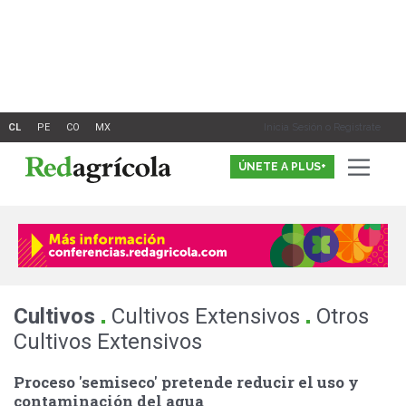
Ir
al
contenido
Inicia Sesión o Registrate
ÚNETE A PLUS+
.
.
Cultivos
Cultivos Extensivos
Otros
Cultivos Extensivos
Proceso 'semiseco' pretende reducir el uso y
contaminación del agua