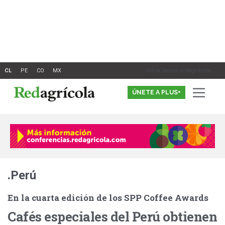
Ir
al
contenido
Inicia Sesión o Registrate
ÚNETE A PLUS+
.Perú
En la cuarta edición de los SPP Coffee Awards
Cafés especiales del Perú obtienen