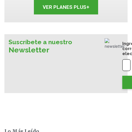
VER PLANES PLUS+
Suscríbete a nuestro
Ingr
Newsletter
cor
elec
Lo Más Leído