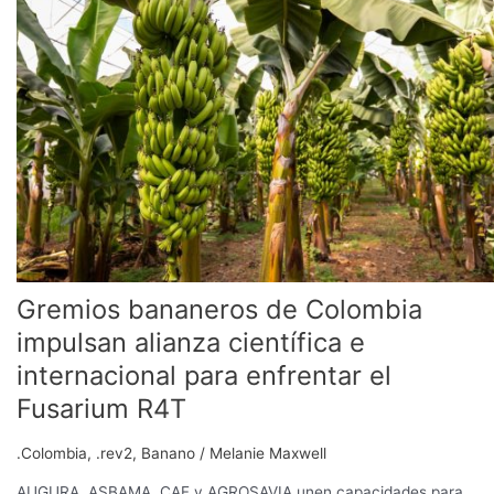
de
Colombia
impulsan
alianza
científica
e
internacional
para
enfrentar
el
Fusarium
R4T
Gremios bananeros de Colombia
impulsan alianza científica e
internacional para enfrentar el
Fusarium R4T
.Colombia
,
.rev2
,
Banano
/
Melanie Maxwell
AUGURA, ASBAMA, CAF y AGROSAVIA unen capacidades para