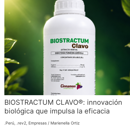
innovación
biológica
que
impulsa
la
eficacia
BIOSTRACTUM CLAVO®: innovación
biológica que impulsa la eficacia
.Perú
,
.rev2
,
Empresas
/
Marienella Ortiz