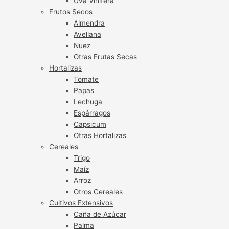
Uva Vinífera
Frutos Secos
Almendra
Avellana
Nuez
Otras Frutas Secas
Hortalizas
Tomate
Papas
Lechuga
Espárragos
Capsicum
Otras Hortalizas
Cereales
Trigo
Maíz
Arroz
Otros Cereales
Cultivos Extensivos
Caña de Azúcar
Palma