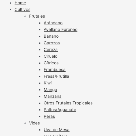
Home
Cultivos
Frutales
Arándano
Avellano Europeo
Banano
Carozos
Cereza
Ciruelo
Cítricos
Frambuesa
Fresa/Frutilla
Kiwi
Mango
Manzana
Otros Frutales Tropicales
Paltos/Aguacate
Peras
Vides
Uva de Mesa