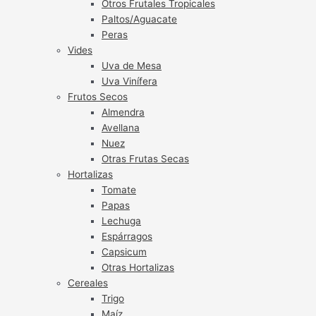
Otros Frutales Tropicales
Paltos/Aguacate
Peras
Vides
Uva de Mesa
Uva Vinífera
Frutos Secos
Almendra
Avellana
Nuez
Otras Frutas Secas
Hortalizas
Tomate
Papas
Lechuga
Espárragos
Capsicum
Otras Hortalizas
Cereales
Trigo
Maíz