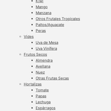
Kiwi
Mango
Manzana
Otros Frutales Tropicales
Paltos/Aguacate
Peras
Vides
Uva de Mesa
Uva Vinífera
Frutos Secos
Almendra
Avellana
Nuez
Otras Frutas Secas
Hortalizas
Tomate
Papas
Lechuga
Espárragos