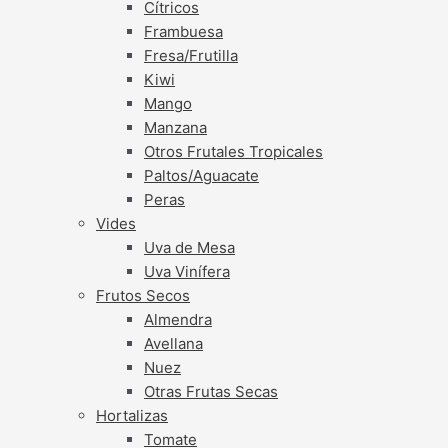
Cítricos
Frambuesa
Fresa/Frutilla
Kiwi
Mango
Manzana
Otros Frutales Tropicales
Paltos/Aguacate
Peras
Vides
Uva de Mesa
Uva Vinífera
Frutos Secos
Almendra
Avellana
Nuez
Otras Frutas Secas
Hortalizas
Tomate