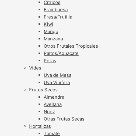
Cítricos
Frambuesa
Fresa/Frutilla
Kiwi
Mango
Manzana
Otros Frutales Tropicales
Paltos/Aguacate
Peras
Vides
Uva de Mesa
Uva Vinífera
Frutos Secos
Almendra
Avellana
Nuez
Otras Frutas Secas
Hortalizas
Tomate