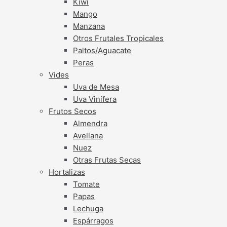
Kiwi
Mango
Manzana
Otros Frutales Tropicales
Paltos/Aguacate
Peras
Vides
Uva de Mesa
Uva Vinífera
Frutos Secos
Almendra
Avellana
Nuez
Otras Frutas Secas
Hortalizas
Tomate
Papas
Lechuga
Espárragos