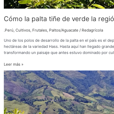
Cómo la palta tiñe de verde la reg
.Perú
,
Cultivos
,
Frutales
,
Paltos/Aguacate
/
Redagrícola
Uno de los polos de desarrollo de la palta en el país es el 
hectáreas de la variedad Hass. Hasta aquí han llegado grandes
transformando un paisaje que antes estuvo dominado por cult
Leer más »
El
aguacate
tiñe
de
verde
el
nuevo