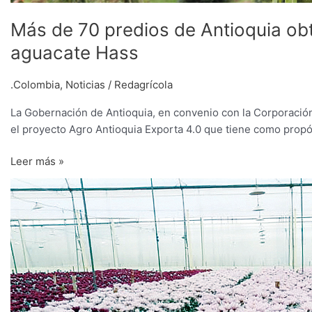
Más de 70 predios de Antioquia obt
aguacate Hass
.Colombia
,
Noticias
/
Redagrícola
La Gobernación de Antioquia, en convenio con la Corporació
el proyecto Agro Antioquia Exporta 4.0 que tiene como propós
Leer más »
San
Valentín:
floricultores
de
Antioquía
prevén
exportar
175