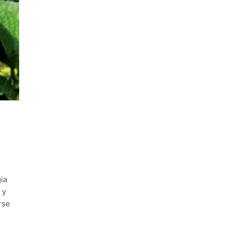
ia
 y
rse