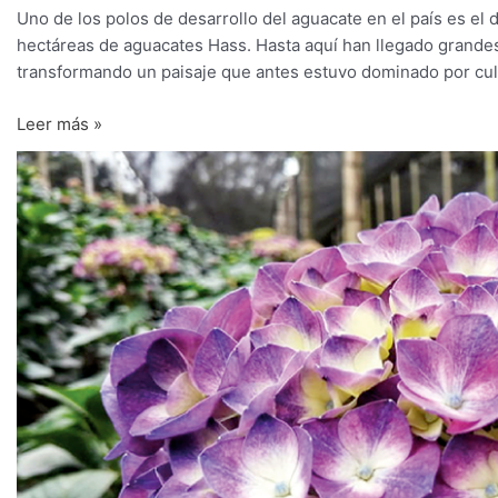
Uno de los polos de desarrollo del aguacate en el país es e
hectáreas de aguacates Hass. Hasta aquí han llegado grandes 
transformando un paisaje que antes estuvo dominado por cult
Leer más »
Las
hortensias
más
coloridas
florecen
en
el
Oriente
Antioqueño
desde
hace
20
años