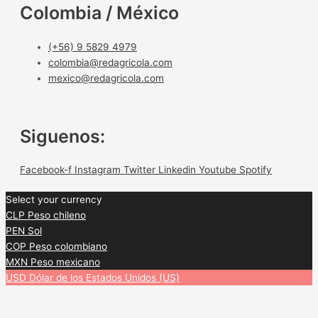
Colombia / México
(+56) 9 5829 4979
colombia@redagricola.com
mexico@redagricola.com
Siguenos:
Facebook-f
Instagram
Twitter
Linkedin
Youtube
Spotify
Select your currency
CLP
Peso chileno
PEN
Sol
COP
Peso colombiano
MXN
Peso mexicano
USD
Dólar de los Estados Unidos (US)