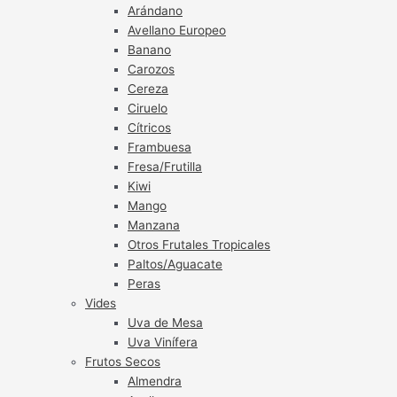
Arándano
Avellano Europeo
Banano
Carozos
Cereza
Ciruelo
Cítricos
Frambuesa
Fresa/Frutilla
Kiwi
Mango
Manzana
Otros Frutales Tropicales
Paltos/Aguacate
Peras
Vides
Uva de Mesa
Uva Vinífera
Frutos Secos
Almendra