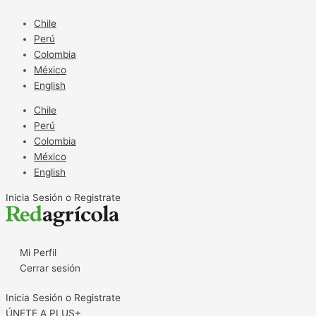
Ir
al
Chile
contenido
Perú
Colombia
México
English
Chile
Perú
Colombia
México
English
Inicia Sesión o Registrate
Mi Perfil
Cerrar sesión
Inicia Sesión o Registrate
ÚNETE A PLUS+