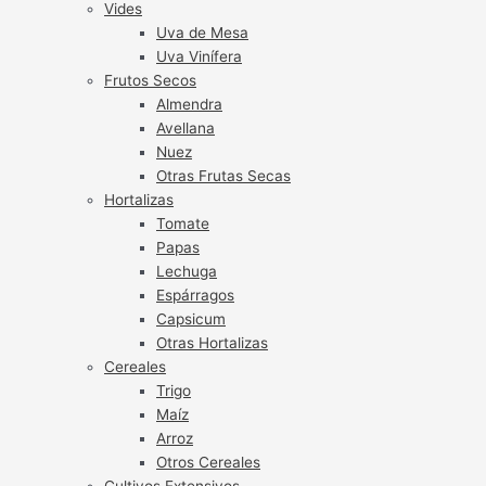
Vides
Uva de Mesa
Uva Vinífera
Frutos Secos
Almendra
Avellana
Nuez
Otras Frutas Secas
Hortalizas
Tomate
Papas
Lechuga
Espárragos
Capsicum
Otras Hortalizas
Cereales
Trigo
Maíz
Arroz
Otros Cereales
Cultivos Extensivos