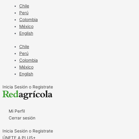
Ir
Chile
al
Perú
contenido
Colombia
México
English
Chile
Perú
Colombia
México
English
Inicia Sesión o Registrate
Mi Perfil
Cerrar sesión
Inicia Sesión o Registrate
ÚNETE A PLUS+