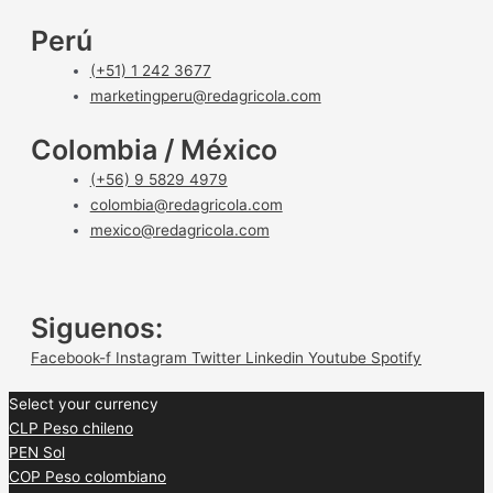
Perú
(+51) 1 242 3677
marketingperu@redagricola.com
Colombia / México
(+56) 9 5829 4979
colombia@redagricola.com
mexico@redagricola.com
Siguenos:
Facebook-f
Instagram
Twitter
Linkedin
Youtube
Spotify
Select your currency
CLP
Peso chileno
PEN
Sol
COP
Peso colombiano