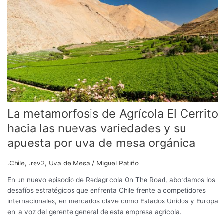
de
Agrícola
El
Cerrito
hacia
las
nuevas
variedades
y
su
La metamorfosis de Agrícola El Cerrito
apuesta
por
hacia las nuevas variedades y su
uva
apuesta por uva de mesa orgánica
de
mesa
.Chile
,
.rev2
,
Uva de Mesa
/
Miguel Patiño
orgánica
En un nuevo episodio de Redagrícola On The Road, abordamos los
desafíos estratégicos que enfrenta Chile frente a competidores
internacionales, en mercados clave como Estados Unidos y Europa
en la voz del gerente general de esta empresa agrícola.