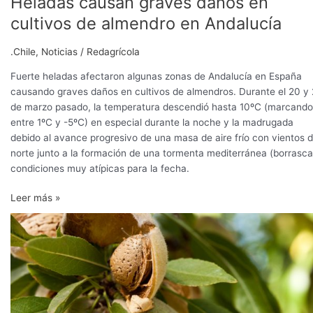
Heladas causan graves daños en
cultivos de almendro en Andalucía
.Chile
,
Noticias
/
Redagrícola
Fuerte heladas afectaron algunas zonas de Andalucía en España
causando graves daños en cultivos de almendros. Durante el 20 y 
de marzo pasado, la temperatura descendió hasta 10ºC (marcando
entre 1ºC y -5ºC) en especial durante la noche y la madrugada
debido al avance progresivo de una masa de aire frío con vientos d
norte junto a la formación de una tormenta mediterránea (borrasca
condiciones muy atípicas para la fecha.
Leer más »
Sebastián
Saa:
“Cuidar
el
mercado
del
almendro