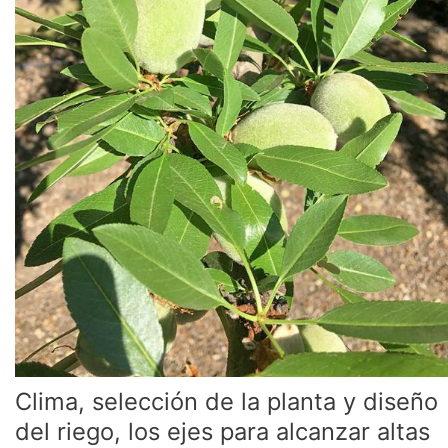
ejes
para
alcanzar
altas
productividades
en
almendros
Clima, selección de la planta y diseño
del riego, los ejes para alcanzar altas