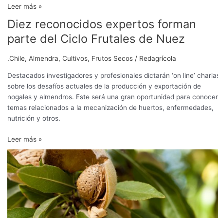
Leer más »
Diez reconocidos expertos forman
Diez
reconocidos
parte del Ciclo Frutales de Nuez
expertos
forman
.Chile
,
Almendra
,
Cultivos
,
Frutos Secos
/
Redagrícola
parte
del
Destacados investigadores y profesionales dictarán ‘on line’ charla
Ciclo
sobre los desafíos actuales de la producción y exportación de
Frutales
nogales y almendros. Este será una gran oportunidad para conocer
de
temas relacionados a la mecanización de huertos, enfermedades,
Nuez
nutrición y otros.
Leer más »
Las
particularidades
del
mayor
productor
de