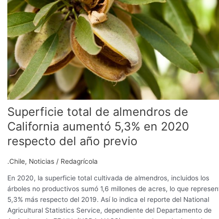
de
California
aumentó
5,3%
en
2020
respecto
del
año
previo
Superficie total de almendros de
California aumentó 5,3% en 2020
respecto del año previo
.Chile
,
Noticias
/
Redagrícola
En 2020, la superficie total cultivada de almendros, incluidos los
árboles no productivos sumó 1,6 millones de acres, lo que represen
5,3% más respecto del 2019. Así lo indica el reporte del National
Agricultural Statistics Service, dependiente del Departamento de