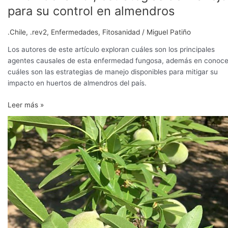
para su control en almendros
.Chile
,
.rev2
,
Enfermedades
,
Fitosanidad
/
Miguel Patiño
Los autores de este artículo exploran cuáles son los principales
agentes causales de esta enfermedad fungosa, además en conoce
cuáles son las estrategias de manejo disponibles para mitigar su
impacto en huertos de almendros del país.
Leer más »
Clima,
selección
de
la
planta
y
diseño
del
riego,
los