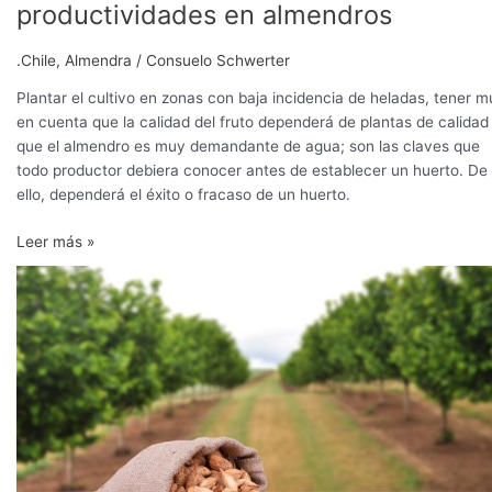
productividades en almendros
.Chile
,
Almendra
/
Consuelo Schwerter
Plantar el cultivo en zonas con baja incidencia de heladas, tener 
en cuenta que la calidad del fruto dependerá de plantas de calidad
que el almendro es muy demandante de agua; son las claves que
todo productor debiera conocer antes de establecer un huerto. De
ello, dependerá el éxito o fracaso de un huerto.
Leer más »
La
superficie
cultivada
de
almendros
en
China
sumaría
63.000