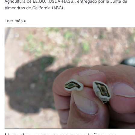
Agricultura de EE.UU. (USDA-NASS), entregado por la Junta de
Almendras de California (ABC).
Leer más »
Heladas
causan
graves
daños
en
cultivos
de
almendro
en
Andalucía