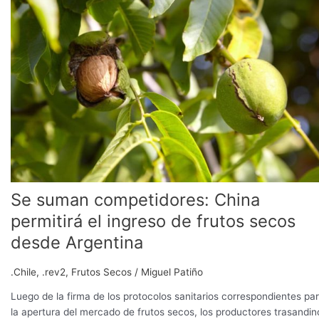
competidores:
China
permitirá
el
ingreso
de
frutos
secos
desde
Argentina
Se suman competidores: China
permitirá el ingreso de frutos secos
desde Argentina
.Chile
,
.rev2
,
Frutos Secos
/
Miguel Patiño
Luego de la firma de los protocolos sanitarios correspondientes pa
la apertura del mercado de frutos secos, los productores trasandin