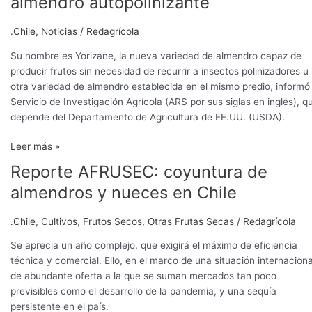
almendro autopolinizante
.Chile
,
Noticias
/
Redagrícola
Su nombre es Yorizane, la nueva variedad de almendro capaz de
producir frutos sin necesidad de recurrir a insectos polinizadores u
otra variedad de almendro establecida en el mismo predio, informó 
Servicio de Investigación Agrícola (ARS por sus siglas en inglés), q
depende del Departamento de Agricultura de EE.UU. (USDA).
Leer más »
Reporte AFRUSEC: coyuntura de
Reporte
AFRUSEC:
almendros y nueces en Chile
coyuntura
de
.Chile
,
Cultivos
,
Frutos Secos
,
Otras Frutas Secas
/
Redagrícola
almendros
y
Se aprecia un año complejo, que exigirá el máximo de eficiencia
nueces
técnica y comercial. Ello, en el marco de una situación internaciona
en
de abundante oferta a la que se suman mercados tan poco
Chile
previsibles como el desarrollo de la pandemia, y una sequía
persistente en el país.