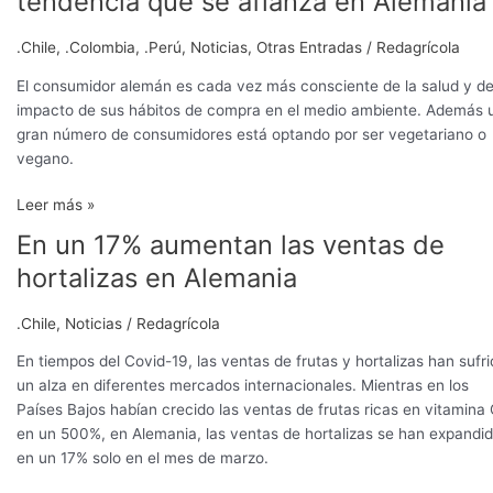
tendencia que se afianza en Alemania
una
tendencia
.Chile
,
.Colombia
,
.Perú
,
Noticias
,
Otras Entradas
/
Redagrícola
que
se
El consumidor alemán es cada vez más consciente de la salud y de
afianza
impacto de sus hábitos de compra en el medio ambiente. Además 
en
gran número de consumidores está optando por ser vegetariano o
Alemania
vegano.
Leer más »
En un 17% aumentan las ventas de
En
un
hortalizas en Alemania
17%
aumentan
.Chile
,
Noticias
/
Redagrícola
las
ventas
En tiempos del Covid-19, las ventas de frutas y hortalizas han sufr
de
un alza en diferentes mercados internacionales. Mientras en los
hortalizas
Países Bajos habían crecido las ventas de frutas ricas en vitamina
en
en un 500%, en Alemania, las ventas de hortalizas se han expandi
Alemania
en un 17% solo en el mes de marzo.