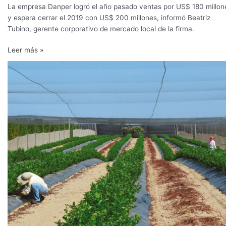
La empresa Danper logró el año pasado ventas por US$ 180 millon
y espera cerrar el 2019 con US$ 200 millones, informó Beatriz
Tubino, gerente corporativo de mercado local de la firma.
Leer más »
La
EFSA
modifica
los
LMR
de
fosfonato
de
potasio
en
arándanos