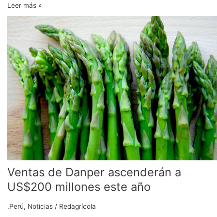
Leer más »
Ventas
de
Danper
ascenderán
a
US$200
millones
este
año
Ventas de Danper ascenderán a
US$200 millones este año
.Perú
,
Noticias
/
Redagrícola