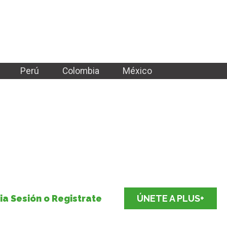
Perú
Colombia
México
cia Sesión o Registrate
ÚNETE A PLUS+