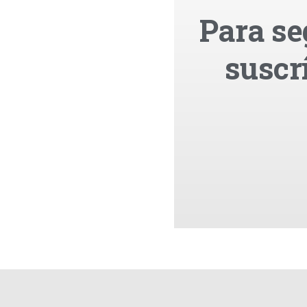
Para se
suscr