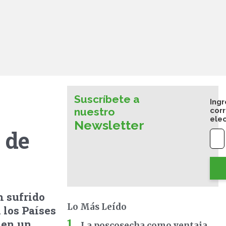
Suscríbete a
Ingr
nuestro
cor
ele
Newsletter
 de
n sufrido
Lo Más Leído
 los Países
 en un
La poscosecha como ventaja