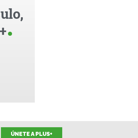
ulo,
+
ÚNETE A PLUS+