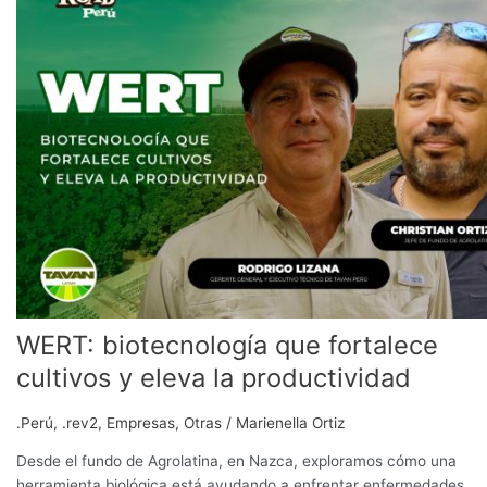
que
fortalece
cultivos
y
eleva
la
productividad
WERT: biotecnología que fortalece
cultivos y eleva la productividad
.Perú
,
.rev2
,
Empresas
,
Otras
/
Marienella Ortiz
Desde el fundo de Agrolatina, en Nazca, exploramos cómo una
herramienta biológica está ayudando a enfrentar enfermedades,